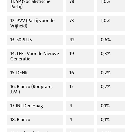
11. SP (Socialistische
78
1,0%
Partij)
12. PVV (Partij voor de
73
1,0%
Vrijheid)
13. 50PLUS
42
0,6%
14. LEF - Voor de Nieuwe
19
0,3%
Generatie
15. DENK
16
0,2%
16. Blanco (Roopram,
12
0,2%
J.M.)
17. INL Den Haag
4
0,1%
18. Blanco
4
0,1%