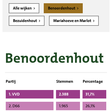
Alle wijken
Benoordenhout
Bezuidenhout
Mariahoeve en Marlot
Benoordenhout
Partij
Stemmen
Percentage
1. VVD
2.388
31,7%
2. D66
1.965
26,1%