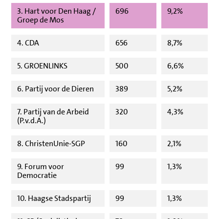
3. Hart voor Den Haag /
696
9,2%
Groep de Mos
4. CDA
656
8,7%
5. GROENLINKS
500
6,6%
6. Partij voor de Dieren
389
5,2%
7. Partij van de Arbeid
320
4,3%
(P.v.d.A.)
8. ChristenUnie-SGP
160
2,1%
9. Forum voor
99
1,3%
Democratie
10. Haagse Stadspartij
99
1,3%