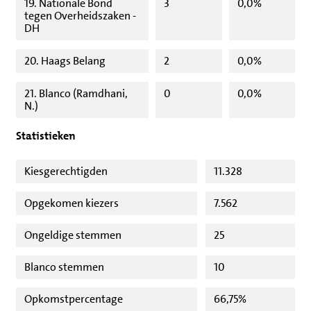
19. Nationale Bond
3
0,0%
tegen Overheidszaken -
DH
20. Haags Belang
2
0,0%
21. Blanco (Ramdhani,
0
0,0%
N.)
Statistieken
Kiesgerechtigden
11.328
Opgekomen kiezers
7.562
Ongeldige stemmen
25
Blanco stemmen
10
Opkomstpercentage
66,75%