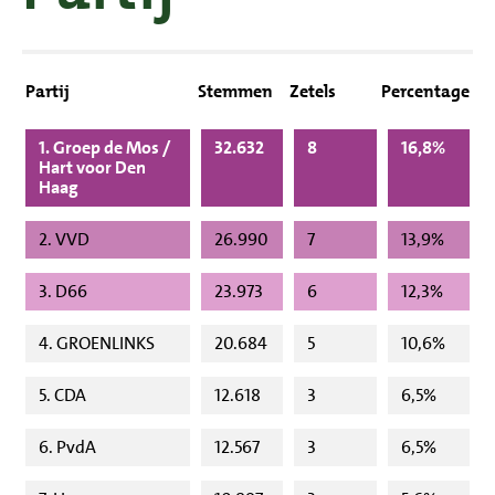
Partij
Stemmen
Zetels
Percentage
1. Groep de Mos /
32.632
8
16,8%
Hart voor Den
Haag
2. VVD
26.990
7
13,9%
3. D66
23.973
6
12,3%
4. GROENLINKS
20.684
5
10,6%
5. CDA
12.618
3
6,5%
6. PvdA
12.567
3
6,5%