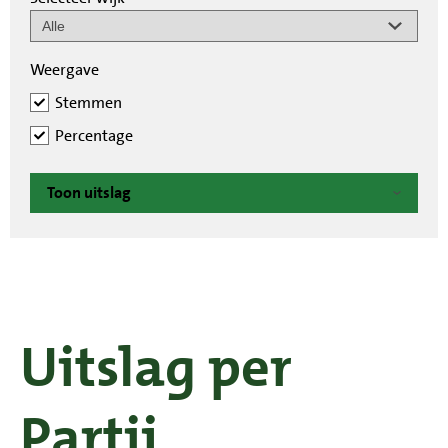
Weergave
Stemmen
Percentage
Toon uitslag
Uitslag per
Partij