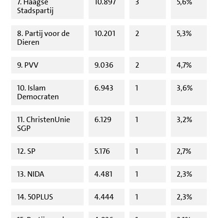
7. Haagse
10.897
3
5,6%
Stadspartij
8. Partij voor de
10.201
2
5,3%
Dieren
9. PVV
9.036
2
4,7%
10. Islam
6.943
1
3,6%
Democraten
11. ChristenUnie
6.129
1
3,2%
SGP
12. SP
5.176
1
2,7%
13. NIDA
4.481
1
2,3%
14. 50PLUS
4.444
1
2,3%