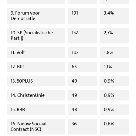
9. Forum voor
191
3,4%
Democratie
10. SP (Socialistische
152
2,7%
Partij)
11. Volt
102
1,8%
12. BIJ1
63
1,1%
13. 50PLUS
49
0,9%
14. ChristenUnie
49
0,9%
15. BBB
48
0,9%
16. Nieuw Sociaal
36
0,6%
Contract (NSC)