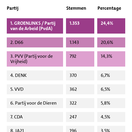
Partij
Stemmen
Percentage
1. GROENLINKS / Partij
1.353
24,4%
van de Arbeid (PvdA)
2. D66
1.143
20,6%
3. PVV (Partij voor de
792
14,3%
Vrijheid)
4. DENK
370
6,7%
5. VVD
362
6,5%
6. Partij voor de Dieren
322
5,8%
7. CDA
247
4,5%
8. JA21
196
3,5%