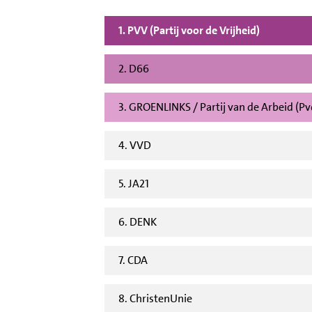
1. PVV (Partij voor de Vrijheid)
2. D66
3. GROENLINKS / Partij van de Arbeid (P
4. VVD
5. JA21
6. DENK
7. CDA
8. ChristenUnie