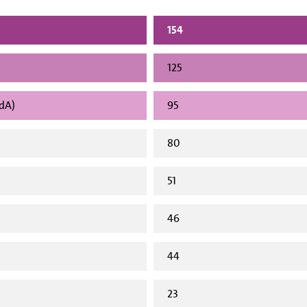
154
125
vdA)
95
80
51
46
44
23