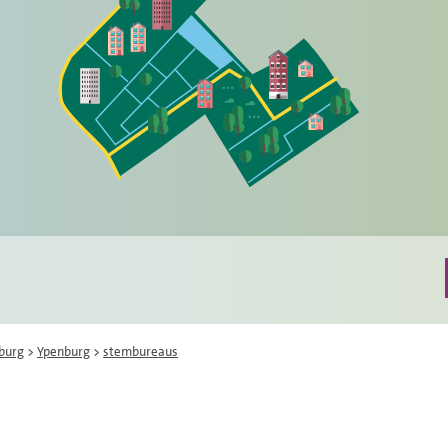
burg
>
Ypenburg
>
stembureaus