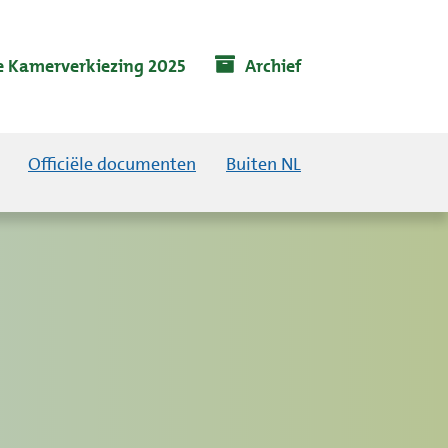
 Kamerverkiezing 2025
Archief
Officiële documenten
Buiten NL