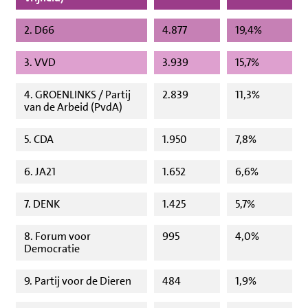
2. D66
4.877
19,4%
3. VVD
3.939
15,7%
4. GROENLINKS / Partij
2.839
11,3%
van de Arbeid (PvdA)
5. CDA
1.950
7,8%
6. JA21
1.652
6,6%
7. DENK
1.425
5,7%
8. Forum voor
995
4,0%
Democratie
9. Partij voor de Dieren
484
1,9%