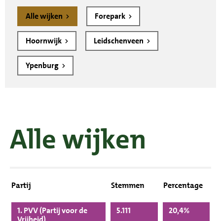
Alle wijken
Forepark
Hoornwijk
Leidschenveen
Ypenburg
Alle wijken
Partij
Stemmen
Percentage
1. PVV (Partij voor de
5.111
20,4%
Vrijheid)