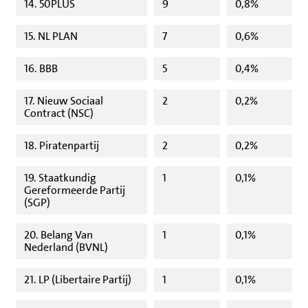
14. 50PLUS
9
0,8%
15. NL PLAN
7
0,6%
16. BBB
5
0,4%
17. Nieuw Sociaal
2
0,2%
Contract (NSC)
18. Piratenpartij
2
0,2%
19. Staatkundig
1
0,1%
Gereformeerde Partij
(SGP)
20. Belang Van
1
0,1%
Nederland (BVNL)
21. LP (Libertaire Partij)
1
0,1%