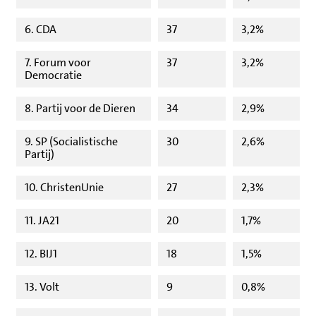
6. CDA
37
3,2%
7. Forum voor
37
3,2%
Democratie
8. Partij voor de Dieren
34
2,9%
9. SP (Socialistische
30
2,6%
Partij)
10. ChristenUnie
27
2,3%
11. JA21
20
1,7%
12. BIJ1
18
1,5%
13. Volt
9
0,8%