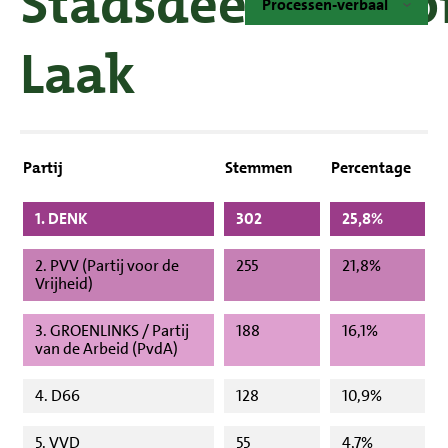
Stadsdeelkantoo
Processen-verbaal
Laak
Partij
Stemmen
Percentage
1. DENK
302
25,8%
2. PVV (Partij voor de
255
21,8%
Vrijheid)
3. GROENLINKS / Partij
188
16,1%
van de Arbeid (PvdA)
4. D66
128
10,9%
5. VVD
55
4,7%