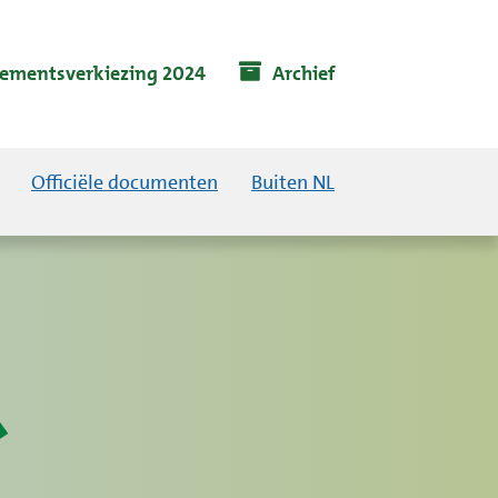
lementsverkiezing 2024
Archief
Officiële documenten
Buiten NL