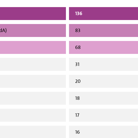
136
vdA)
83
68
31
20
18
17
16