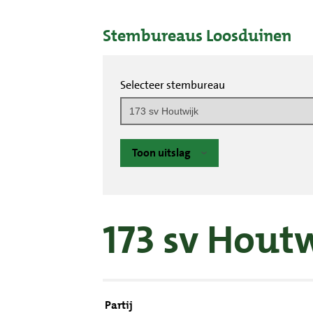
Stembureaus Loosduinen
Selecteer stembureau
Toon uitslag
173 sv Hout
Partij