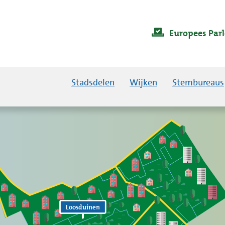
Europees Par
Stadsdelen
Wijken
Stembureaus
Loosduinen
Loosduinen