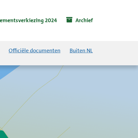
lementsverkiezing 2024
Archief
Officiële documenten
Buiten NL