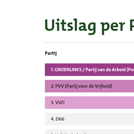
Uitslag per 
Partij
1. GROENLINKS / Partij van de Arbeid (P
2. PVV (Partij voor de Vrijheid)
3. VVD
4. D66