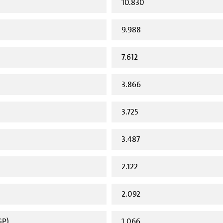
10.830
9.988
7.612
3.866
3.725
3.487
2.122
2.092
GP)
1.066