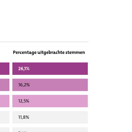
Percentage uitgebrachte stemmen
26,1%
16,2%
12,5%
11,8%