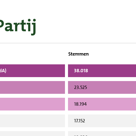
Partij
Stemmen
vdA)
38.018
23.525
18.194
17.152