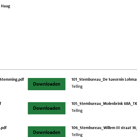
n Haag
Stemming.pdf
101_Stembureau_De Savornin Lohman
Downloaden
Telling
f
105_Stembureau_Molenbrink 68A_TK2
Downloaden
Telling
.pdf
106_Stembureau_Willem III straat 36
Downloaden
Telling