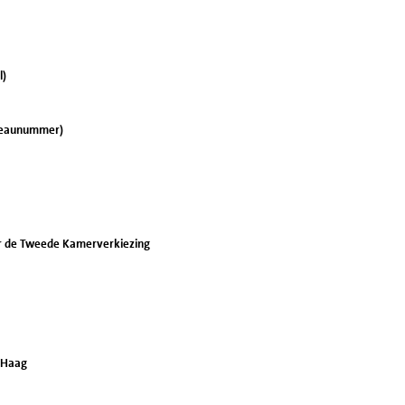
l)
ureaunummer)
or de Tweede Kamerverkiezing
 Haag