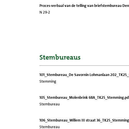
Proces-verbaal van de telling van briefstembureau De
N 29-2
Stembureaus
101_Stembureau_De Savornin Lohmanlaan 202_TK25_
Stemming
105_Stembureau_Molenbrink 68A_TK25_Stemming.pd
Stembureau
106_Stembureau_Willem III straat 36_TK25_Stemming
Stembureau