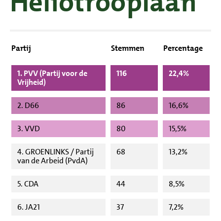
Heliotrooplaan
Partij
Stemmen
Percentage
1. PVV (Partij voor de
116
22,4%
Vrijheid)
2. D66
86
16,6%
3. VVD
80
15,5%
4. GROENLINKS / Partij
68
13,2%
van de Arbeid (PvdA)
5. CDA
44
8,5%
6. JA21
37
7,2%