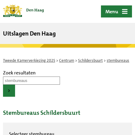
ofdinhoud
Menu
Uitslagen Den Haag
Tweede Kamerverkiezing 2025
>
Centrum
>
Schildersbuurt
>
stembureaus
Zoek resultaten
Stembureaus Schildersbuurt
Selecteer stembureau