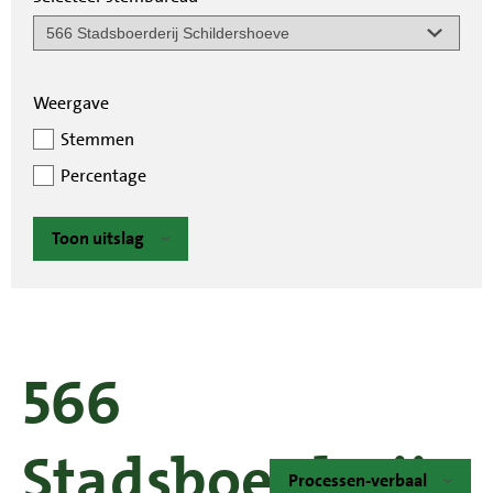
Weergave
Stemmen
Percentage
Toon uitslag
566
Stadsboerderij
Processen-verbaal