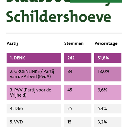
Schildershoeve
Partij
Stemmen
Percentage
1. DENK
242
51,8%
2. GROENLINKS / Partij
84
18,0%
van de Arbeid (PvdA)
3. PVV (Partij voor de
45
9,6%
Vrijheid)
4. D66
25
5,4%
5. VVD
15
3,2%