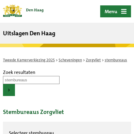
ofdinhoud
Menu
Uitslagen Den Haag
Tweede Kamerverkiezing 2025
>
Scheveningen
>
Zorgvliet
>
stembureaus
Zoek resultaten
Stembureaus Zorgvliet
Selecteer stembureau