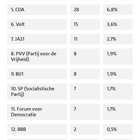
5. CDA
28
6,8%
6. Volt
15
3,6%
7. JA21
11
2,7%
8. PVV (Partij voor de
8
1,9%
Vrijheid)
9. BIJ1
8
1,9%
10. SP (Socialistische
7
1,7%
Partij)
11. Forum voor
7
1,7%
Democratie
12. BBB
2
0,5%