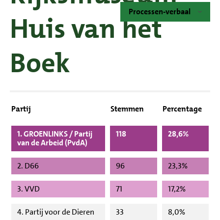
Processen-verbaal
Huis van het
Boek
Partij
Stemmen
Percentage
1. GROENLINKS / Partij
118
28,6%
van de Arbeid (PvdA)
2. D66
96
23,3%
3. VVD
71
17,2%
4. Partij voor de Dieren
33
8,0%