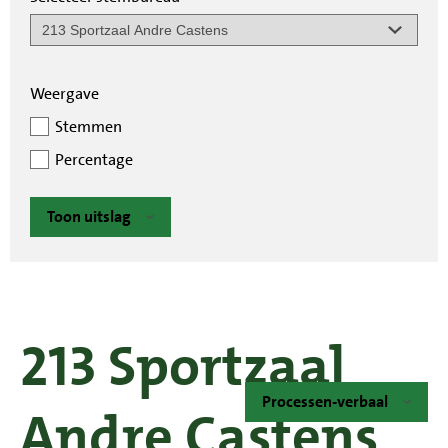
Weergave
Stemmen
Percentage
Toon uitslag
213 Sportzaal
Processen-verbaal
Andre Castens