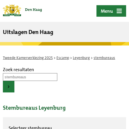
ofdinhoud
Menu
Uitslagen Den Haag
Tweede Kamerverkiezing 2025
>
Escamp
>
Leyenburg
>
stembureaus
Zoek resultaten
Stembureaus Leyenburg
Selecteer stembureau