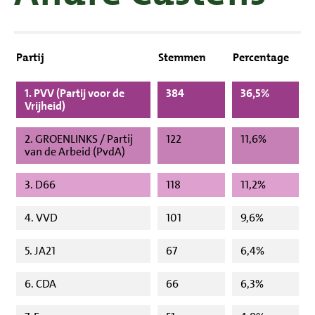
Partij
Stemmen
Percentage
1. PVV (Partij voor de
384
36,5%
Vrijheid)
2. GROENLINKS / Partij
122
11,6%
van de Arbeid (PvdA)
3. D66
118
11,2%
4. VVD
101
9,6%
5. JA21
67
6,4%
6. CDA
66
6,3%