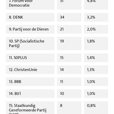
7. Forum voor
51
4,8%
Democratie
8. DENK
34
3,2%
9. Partij voor de Dieren
21
2,0%
10. SP (Socialistische
19
1,8%
Partij)
11. 50PLUS
15
1,4%
12. ChristenUnie
14
1,3%
13. BBB
11
1,0%
14. BIJ1
10
1,0%
15. Staatkundig
8
0,8%
Gereformeerde Partij