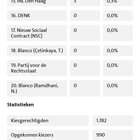
15. INL Den Haag
3
0,3%
16. DENK
0
0,0%
17. Nieuw Sociaal
0
0,0%
Contract (NSC)
18. Blanco (Çetinkaya, T.)
0
0,0%
19. Partij voor de
0
0,0%
Rechtsstaat
20. Blanco (Ramdhani,
0
0,0%
N.)
Statistieken
Kiesgerechtigden
1.782
Opgekomen kiezers
990