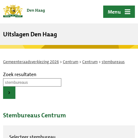
ofdinhoud
Menu
Uitslagen Den Haag
Gemeenteraadsverkiezing 2026
>
Centrum
>
Centrum
>
stembureaus
Zoek resultaten
Stembureaus Centrum
Selecteer stembureau