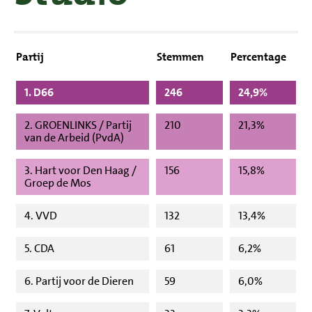
Partij
Stemmen
Percentage
1. D66
246
24,9%
2. GROENLINKS / Partij
210
21,3%
van de Arbeid (PvdA)
3. Hart voor Den Haag /
156
15,8%
Groep de Mos
4. VVD
132
13,4%
5. CDA
61
6,2%
6. Partij voor de Dieren
59
6,0%