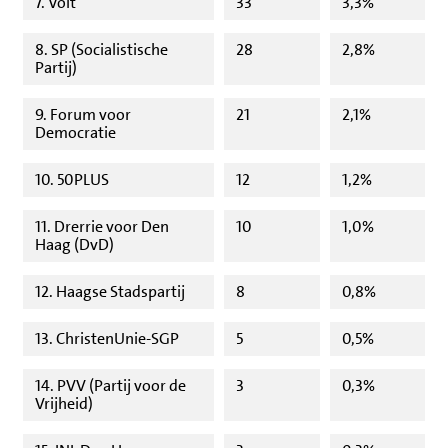
7. Volt
33
3,3%
8. SP (Socialistische
28
2,8%
Partij)
9. Forum voor
21
2,1%
Democratie
10. 50PLUS
12
1,2%
11. Drerrie voor Den
10
1,0%
Haag (DvD)
12. Haagse Stadspartij
8
0,8%
13. ChristenUnie-SGP
5
0,5%
14. PVV (Partij voor de
3
0,3%
Vrijheid)