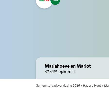
14
Mariahoeve en Marlot
37.54%
opkomst
Gemeenteraadsverkiezing 2026
>
Haagse Hout
>
Mar