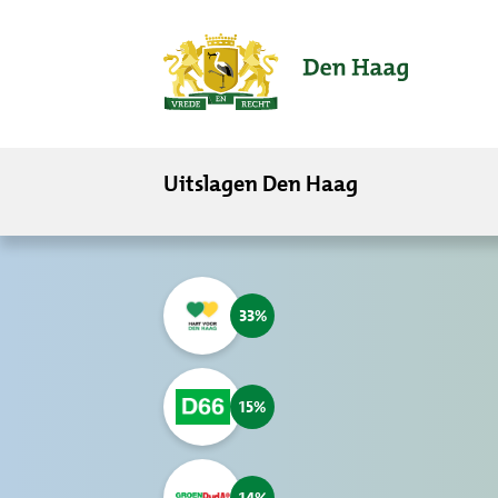
ofdinhoud
Uitslagen Den Haag
33
15