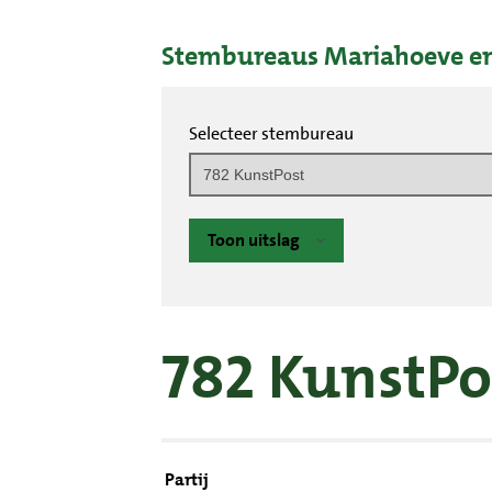
Stembureaus Mariahoeve en
Selecteer stembureau
Toon uitslag
782 KunstPo
Partij