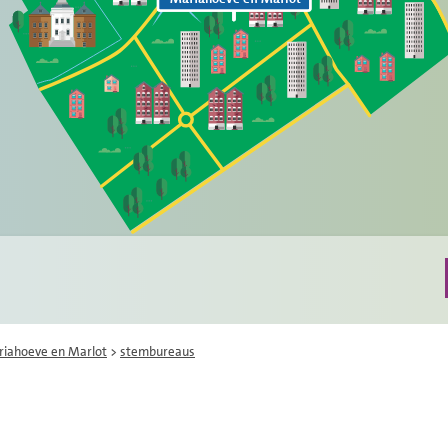
iahoeve en Marlot
>
stembureaus