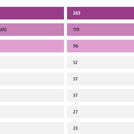
263
vdA)
119
96
52
37
37
27
23