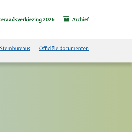
eraadsverkiezing 2026
Archief
Stembureaus
Officiële documenten