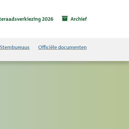
eraadsverkiezing 2026
Archief
Stembureaus
Officiële documenten