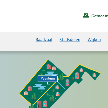
Gemeent
Raadzaal
Stadsdelen
Wijken
Ypenburg
Ypenburg