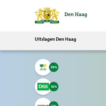
ofdinhoud
Uitslagen Den Haag
39
16