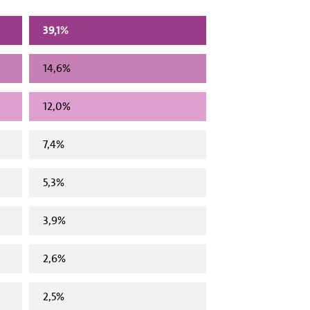
39,1%
14,6%
12,0%
7,4%
5,3%
3,9%
2,6%
2,5%