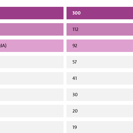
300
112
vdA)
92
57
41
30
20
19