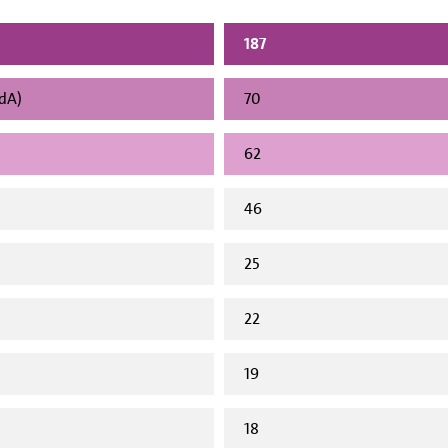
187
vdA)
70
62
46
25
22
19
18