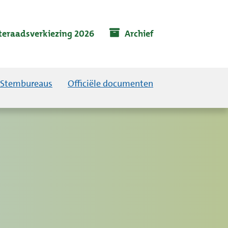
eraadsverkiezing 2026
Archief
Stembureaus
Officiële documenten