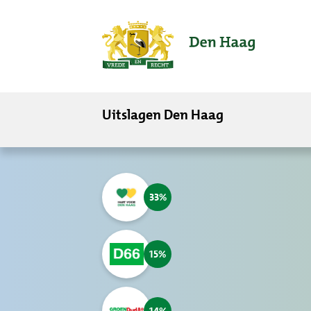
ofdinhoud
Uitslagen Den Haag
33
15