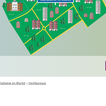
iahoeve en Marlot
>
stembureaus