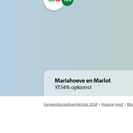
14
Mariahoeve en Marlot
37.54%
opkomst
Gemeenteraadsverkiezing 2026
>
Haagse Hout
>
Mar