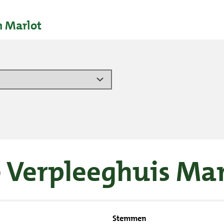
 Marlot
e Verpleeghuis Ma
Stemmen