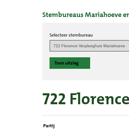
Stembureaus Mariahoeve en
Selecteer stembureau
Toon uitslag
722 Florenc
Partij