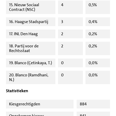
15. Nieuw Sociaal
4
0,5%
Contract (NSC)
16. Haagse Stadspartij
3
0,4%
17. INL Den Haag
2
0,2%
18. Partij voor de
2
0,2%
Rechtsstaat
19. Blanco (Çetinkaya, T.)
0
0,0%
20. Blanco (Ramdhani,
0
0,0%
N.)
Statistieken
Kiesgerechtigden
884
Opgekomen kiezers
841