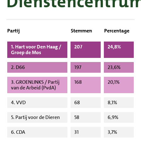
Dienstencentru
Partij
Stemmen
Percentage
1. Hart voor Den Haag /
207
24,8%
Groep de Mos
2. D66
197
23,6%
3. GROENLINKS / Partij
168
20,1%
van de Arbeid (PvdA)
4. VVD
68
8,1%
5. Partij voor de Dieren
58
6,9%
6. CDA
31
3,7%