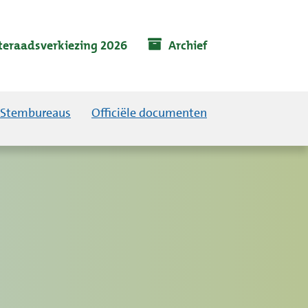
eraadsverkiezing 2026
Archief
Stembureaus
Officiële documenten