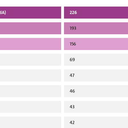
vdA)
226
193
156
69
47
46
43
42