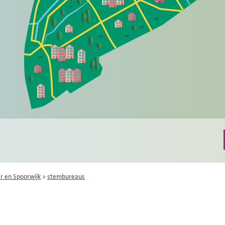
r en Spoorwijk
>
stembureaus