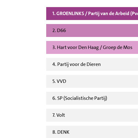
1. GROENLINKS / Partij van de Arbeid (P
2. D66
3. Hart voor Den Haag / Groep de Mos
4. Partij voor de Dieren
5. VVD
6. SP (Socialistische Partij)
7. Volt
8. DENK