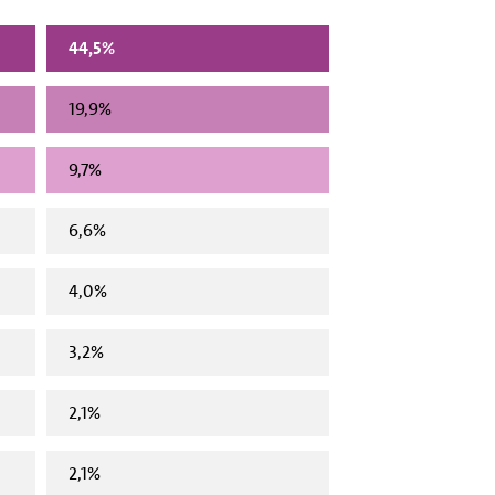
44,5%
19,9%
9,7%
6,6%
4,0%
3,2%
2,1%
2,1%