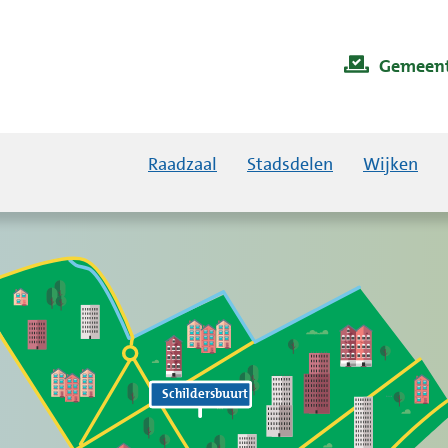
Gemeent
Raadzaal
Stadsdelen
Wijken
Schildersbuurt
Schildersbuurt