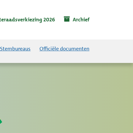
eraadsverkiezing 2026
Archief
Stembureaus
Officiële documenten