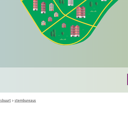
rsbuurt
>
stembureaus