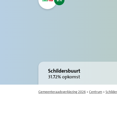
8
Schildersbuurt
31.72%
opkomst
Gemeenteraadsverkiezing 2026
>
Centrum
>
Schilde