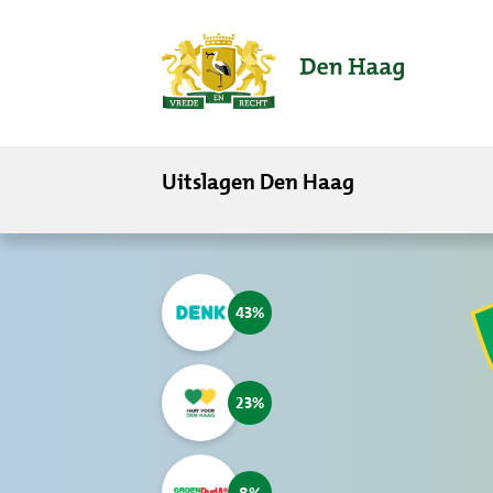
ofdinhoud
Uitslagen Den Haag
43
23