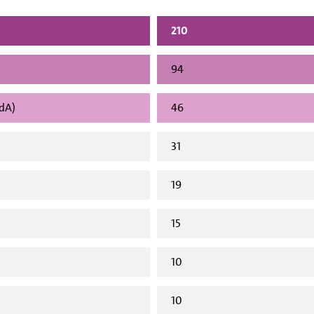
210
94
vdA)
46
31
19
15
10
10