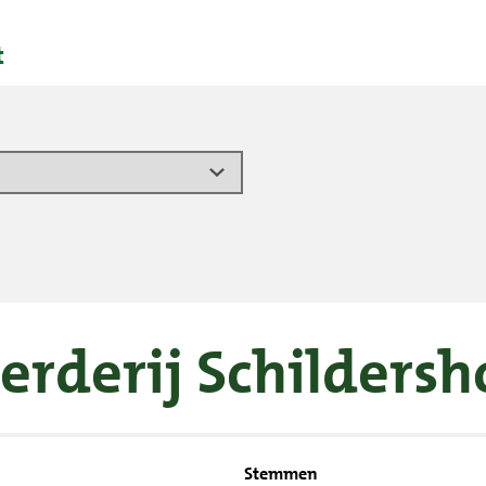
t
erderij Schildersh
Stemmen