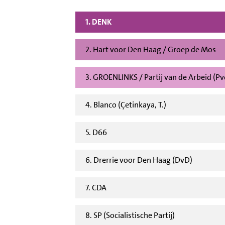
1. DENK
2. Hart voor Den Haag / Groep de Mos
3. GROENLINKS / Partij van de Arbeid (P
4. Blanco (Çetinkaya, T.)
5. D66
6. Drerrie voor Den Haag (DvD)
7. CDA
8. SP (Socialistische Partij)