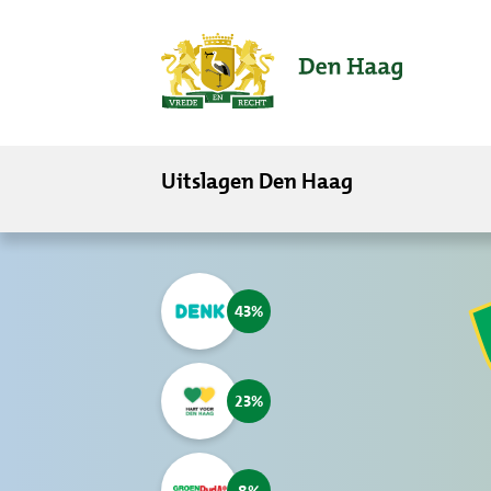
ofdinhoud
Uitslagen Den Haag
43
23