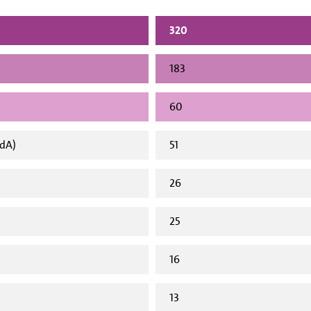
320
183
60
vdA)
51
26
25
16
13