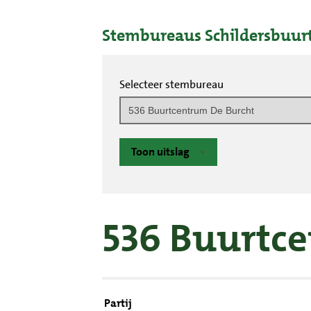
Stembureaus Schildersbuur
Selecteer stembureau
Toon uitslag
536 Buurtc
Partij