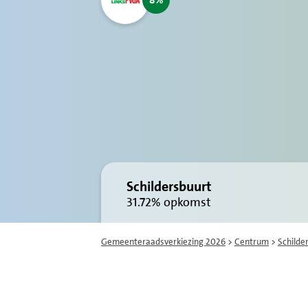
8
Schildersbuurt
31.72%
opkomst
Gemeenteraadsverkiezing 2026
>
Centrum
>
Schilde