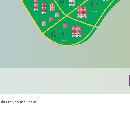
rsbuurt
>
stembureaus