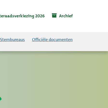
eraadsverkiezing 2026
Archief
Stembureaus
Officiële documenten