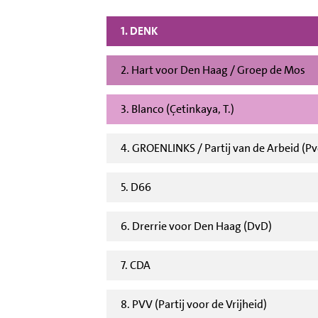
1. DENK
2. Hart voor Den Haag / Groep de Mos
3. Blanco (Çetinkaya, T.)
4. GROENLINKS / Partij van de Arbeid (P
5. D66
6. Drerrie voor Den Haag (DvD)
7. CDA
8. PVV (Partij voor de Vrijheid)