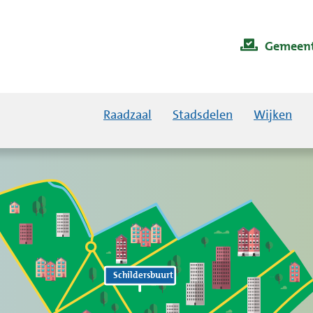
Gemeent
Raadzaal
Stadsdelen
Wijken
Schildersbuurt
Schildersbuurt