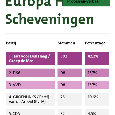
Europa Hotel
Processen-verbaal
Scheveningen
Partij
Stemmen
Percentage
1. Hart voor Den Haag /
302
42,2%
Groep de Mos
2. D66
98
13,7%
3. VVD
98
13,7%
4. GROENLINKS / Partij
76
10,6%
van de Arbeid (PvdA)
5. CDA
32
4,5%