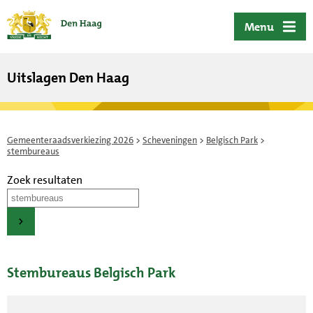
ofdinhoud
Menu
Uitslagen Den Haag
Gemeenteraadsverkiezing 2026
>
Scheveningen
>
Belgisch Park
>
stembureaus
Zoek resultaten
Stembureaus Belgisch Park