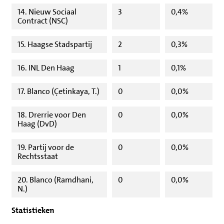
14. Nieuw Sociaal
3
0,4%
Contract (NSC)
15. Haagse Stadspartij
2
0,3%
16. INL Den Haag
1
0,1%
17. Blanco (Çetinkaya, T.)
0
0,0%
18. Drerrie voor Den
0
0,0%
Haag (DvD)
19. Partij voor de
0
0,0%
Rechtsstaat
20. Blanco (Ramdhani,
0
0,0%
N.)
Statistieken