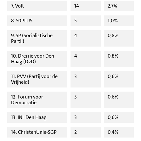
7. Volt
14
2,7%
8. 50PLUS
5
1,0%
9. SP (Socialistische
4
0,8%
Partij)
10. Drerrie voor Den
4
0,8%
Haag (DvD)
11. PVV (Partij voor de
3
0,6%
Vrijheid)
12. Forum voor
3
0,6%
Democratie
13. INL Den Haag
3
0,6%
14. ChristenUnie-SGP
2
0,4%