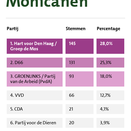
Mohicanen
Partij
Stemmen
Percentage
1. Hart voor Den Haag /
145
28,0%
Groep de Mos
2. D66
131
25,3%
3. GROENLINKS / Partij
93
18,0%
van de Arbeid (PvdA)
4. VVD
66
12,7%
5. CDA
21
4,1%
6. Partij voor de Dieren
20
3,9%