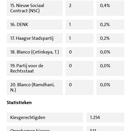
15. Nieuw Sociaal
2
0,4%
Contract (NSC)
16. DENK
1
0,2%
17. Haagse Stadspartij
1
0,2%
18. Blanco (Çetinkaya, T.)
0
0,0%
19. Partij voor de
0
0,0%
Rechtsstaat
20. Blanco (Ramdhani,
0
0,0%
N.)
Statistieken
Kiesgerechtigden
1.254
Opgekomen kiezers
521