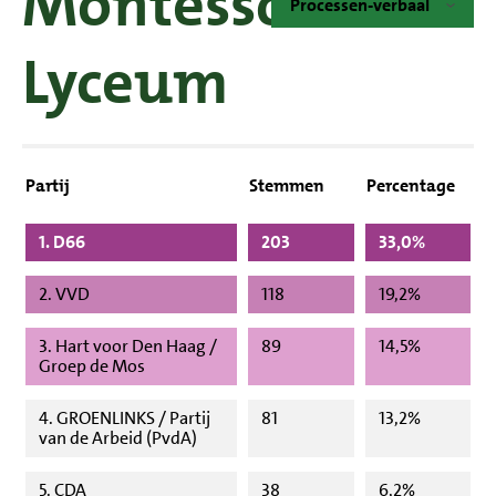
Montessori
Processen-verbaal
Lyceum
Partij
Stemmen
Percentage
1. D66
203
33,0%
2. VVD
118
19,2%
3. Hart voor Den Haag /
89
14,5%
Groep de Mos
4. GROENLINKS / Partij
81
13,2%
van de Arbeid (PvdA)
5. CDA
38
6,2%