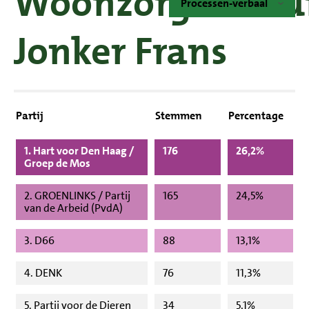
Woonzorgcentr
Processen-verbaal
Jonker Frans
Partij
Stemmen
Percentage
1. Hart voor Den Haag /
176
26,2%
Groep de Mos
2. GROENLINKS / Partij
165
24,5%
van de Arbeid (PvdA)
3. D66
88
13,1%
4. DENK
76
11,3%
5. Partij voor de Dieren
34
5,1%