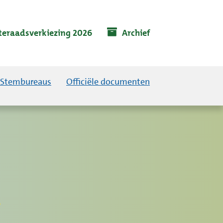
eraadsverkiezing 2026
Archief
Stembureaus
Officiële documenten