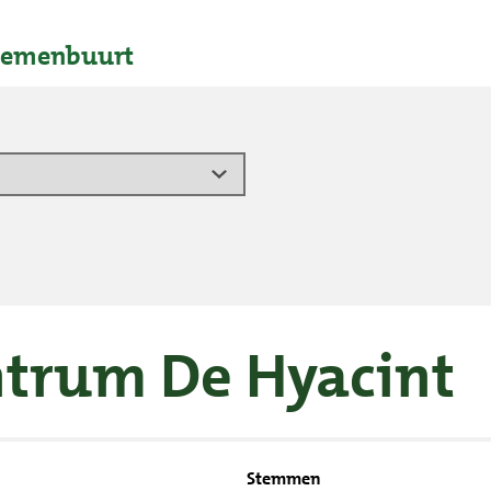
oemenbuurt
ntrum De Hyacint
Stemmen