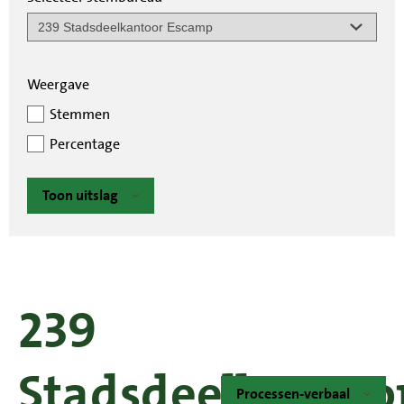
Weergave
Stemmen
Percentage
Toon uitslag
239
Stadsdeelkantoo
Processen-verbaal