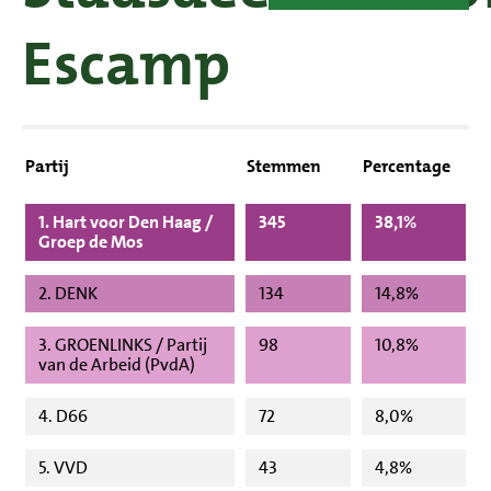
Escamp
Partij
Stemmen
Percentage
1. Hart voor Den Haag /
345
38,1%
Groep de Mos
2. DENK
134
14,8%
3. GROENLINKS / Partij
98
10,8%
van de Arbeid (PvdA)
4. D66
72
8,0%
5. VVD
43
4,8%