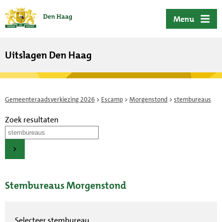
ofdinhoud
Menu
Uitslagen Den Haag
Gemeenteraadsverkiezing 2026
>
Escamp
>
Morgenstond
>
stembureaus
Zoek resultaten
Stembureaus Morgenstond
Selecteer stembureau