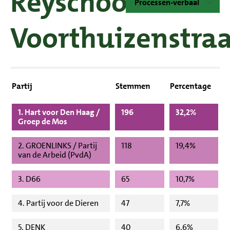
Reyschool
Processen-verbaal
Voorthuizenstra
Partij
Stemmen
Percentage
1. Hart voor Den Haag /
196
32,2%
Groep de Mos
2. GROENLINKS / Partij
118
19,4%
van de Arbeid (PvdA)
3. D66
65
10,7%
4. Partij voor de Dieren
47
7,7%
5. DENK
40
6,6%