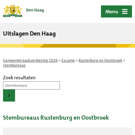
ofdinhoud
Menu
Uitslagen Den Haag
Gemeenteraadsverkiezing 2026
>
Escamp
>
Rustenburg en Oostbroek
>
stembureaus
Zoek resultaten
Stembureaus Rustenburg en Oostbroek