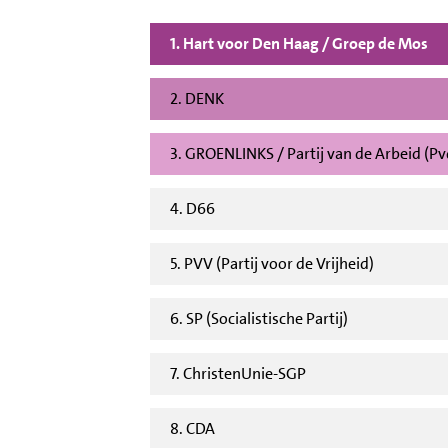
1. Hart voor Den Haag / Groep de Mos
2. DENK
3. GROENLINKS / Partij van de Arbeid (P
4. D66
5. PVV (Partij voor de Vrijheid)
6. SP (Socialistische Partij)
7. ChristenUnie-SGP
8. CDA