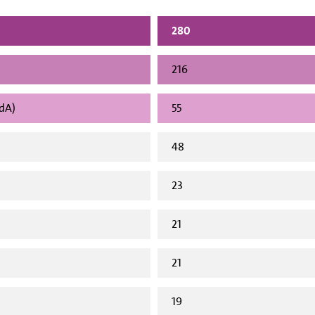
280
216
vdA)
55
48
23
21
21
19