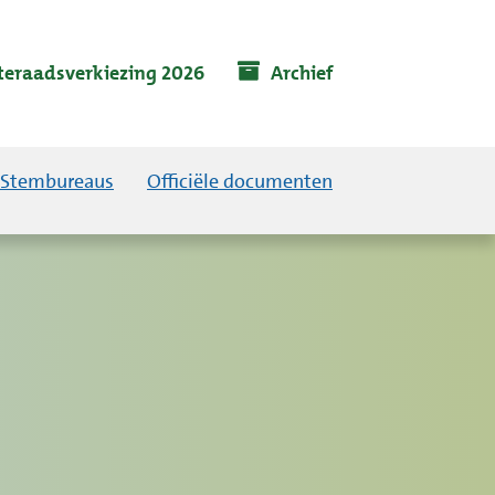
eraadsverkiezing 2026
Archief
Stembureaus
Officiële documenten