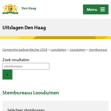
ofdinhoud
Menu
Uitslagen Den Haag
Gemeenteraadsverkiezing 2026
>
Loosduinen
>
Loosduinen
>
stembureaus
Zoek resultaten
Stembureaus Loosduinen
Selecteer stembureau