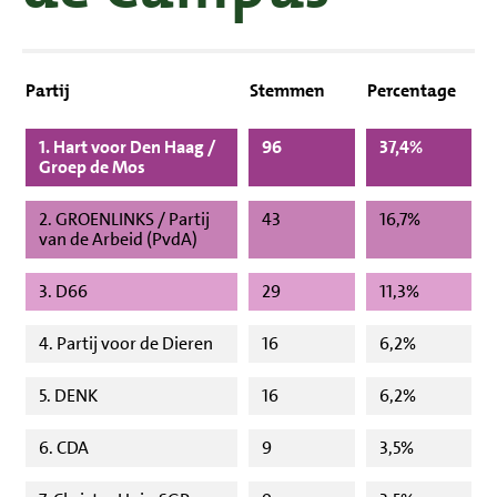
Partij
Stemmen
Percentage
1. Hart voor Den Haag /
96
37,4%
Groep de Mos
2. GROENLINKS / Partij
43
16,7%
van de Arbeid (PvdA)
3. D66
29
11,3%
4. Partij voor de Dieren
16
6,2%
5. DENK
16
6,2%
6. CDA
9
3,5%