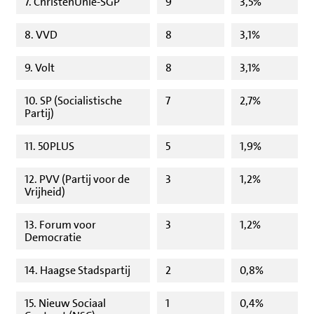
7. ChristenUnie-SGP
9
3,5%
8. VVD
8
3,1%
9. Volt
8
3,1%
10. SP (Socialistische
7
2,7%
Partij)
11. 50PLUS
5
1,9%
12. PVV (Partij voor de
3
1,2%
Vrijheid)
13. Forum voor
3
1,2%
Democratie
14. Haagse Stadspartij
2
0,8%
15. Nieuw Sociaal
1
0,4%