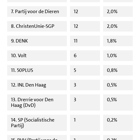
7. Partij voor de Dieren
12
2,0%
8. ChristenUnie-SGP
12
2,0%
9. DENK
11
1,8%
10. Volt
6
1,0%
11. 50PLUS
5
0,8%
12. INL Den Haag
3
0,5%
13. Drerrie voor Den
3
0,5%
Haag (DvD)
14. SP (Socialistische
1
0,2%
Partij)