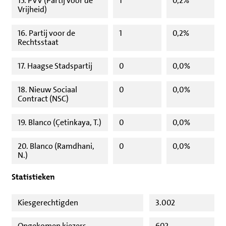
15. PVV (Partij voor de
1
0,2%
Vrijheid)
16. Partij voor de
1
0,2%
Rechtsstaat
17. Haagse Stadspartij
0
0,0%
18. Nieuw Sociaal
0
0,0%
Contract (NSC)
19. Blanco (Çetinkaya, T.)
0
0,0%
20. Blanco (Ramdhani,
0
0,0%
N.)
Statistieken
Kiesgerechtigden
3.002
Opgekomen kiezers
602