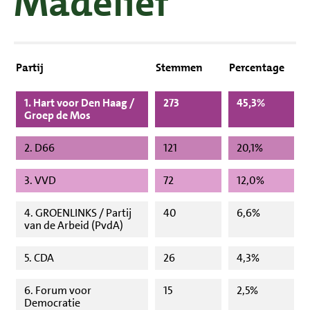
Madelief
Partij
Stemmen
Percentage
1. Hart voor Den Haag /
273
45,3%
Groep de Mos
2. D66
121
20,1%
3. VVD
72
12,0%
4. GROENLINKS / Partij
40
6,6%
van de Arbeid (PvdA)
5. CDA
26
4,3%
6. Forum voor
15
2,5%
Democratie