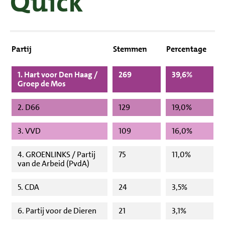
Quick
Partij
Stemmen
Percentage
1. Hart voor Den Haag /
269
39,6%
Groep de Mos
2. D66
129
19,0%
3. VVD
109
16,0%
4. GROENLINKS / Partij
75
11,0%
van de Arbeid (PvdA)
5. CDA
24
3,5%
6. Partij voor de Dieren
21
3,1%