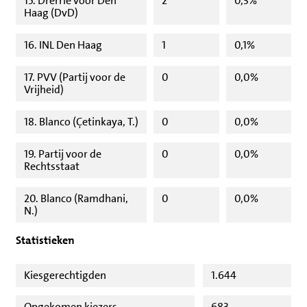
15. Drerrie voor Den
2
0,3%
Haag (DvD)
16. INL Den Haag
1
0,1%
17. PVV (Partij voor de
0
0,0%
Vrijheid)
18. Blanco (Çetinkaya, T.)
0
0,0%
19. Partij voor de
0
0,0%
Rechtsstaat
20. Blanco (Ramdhani,
0
0,0%
N.)
Statistieken
Kiesgerechtigden
1.644
Opgekomen kiezers
683